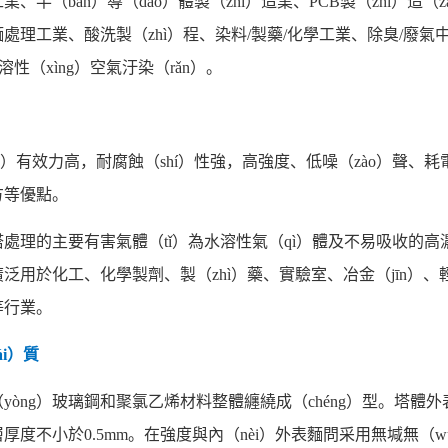
業、半（bàn）導（dǎo）體製（zhì）造業、PCB製（zhì）造
處理工業、酸洗製（zhì）程、染料/製藥/化學工業、除臭/廢氣中和
）溶性（xìng）空氣汙染（rǎn）。
ù）有效力高，耐腐蝕（shí）性強，高強度、低噪（zào）聲、
方等優點。
處理的主要有害氣體（tǐ）為水溶性氣（qì）體及不易吸收的高濃
泛用於化工、化學製劑、製（zhì）藥、實驗室、冶金（jīn）、
等行業。
ái）質
yòng）玻璃鋼和聚氯乙烯材料整體纏繞成（chéng）型。塔體
厚度不小於0.5mm。在強度與內（nèi）外表麵問采用無堿無（