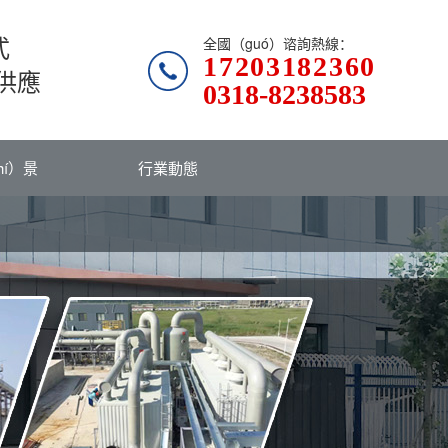
式
全國（guó）谘詢熱線：
17203182360
供應
0318-8238583
hí）景
行業動態