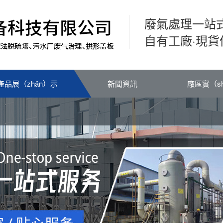
廢氣處理一站
自有工廠·現貨
產品展（zhǎn）示
新聞資訊
廠區實（s