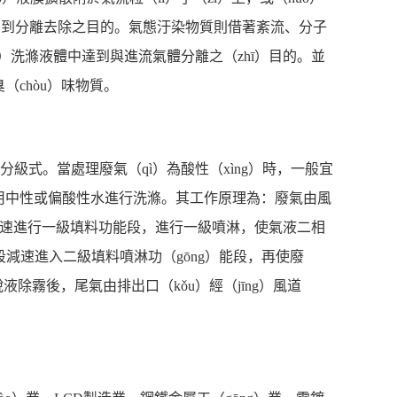
dá）到分離去除之目的。氣態汙染物質則借著紊流、分子
rù）洗滌液體中達到與進流氣體分離之（zhī）目的。並
（chòu）味物質。
分級式。當處理廢氣（qì）為酸性（xìng）時，一般宜
般用中性或偏酸性水進行洗滌。其工作原理為：廢氣由風
勻速進行一級填料功能段，進行一級噴淋，使氣液二相
擴段減速進入二級填料噴淋功（gōng）能段，再使廢
液除霧後，尾氣由排出口（kǒu）經（jīng）風道