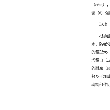
（céng
體（tǐ）
玻璃（
根據酸
水、防老化
的體型大小
塔體自（z
的耐腐（f
數及手糊成
璃鋼部件仍