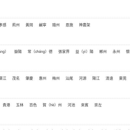
孝感
荊州
黃岡
鹹寧
隨州
恩施
神農架
ng）
嶽陽
常（cháng）德
張家界
益（yì）陽
郴州
永州
懷
湛江
茂名
肇慶
惠州
梅州
汕尾
河源
陽江
清遠
東莞
貴港
玉林
百色
賀（hè）州
河池
來賓
崇左