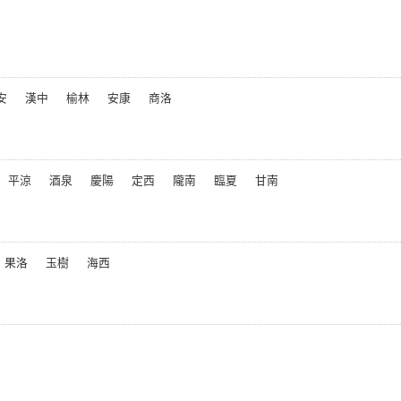
安
漢中
榆林
安康
商洛
平涼
酒泉
慶陽
定西
隴南
臨夏
甘南
果洛
玉樹
海西