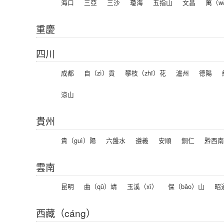
海口
三亞
三沙
瓊海
五指山
文昌
萬（w
重慶
四川
成都
自（zì）貢
攀枝（zhī）花
瀘州
德陽
涼山
貴州
貴（guì）陽
六盤水
遵義
安順
銅仁
黔西南
雲南
昆明
曲（qǔ）靖
玉溪（xī）
保（bǎo）山
昭
西藏（cáng）