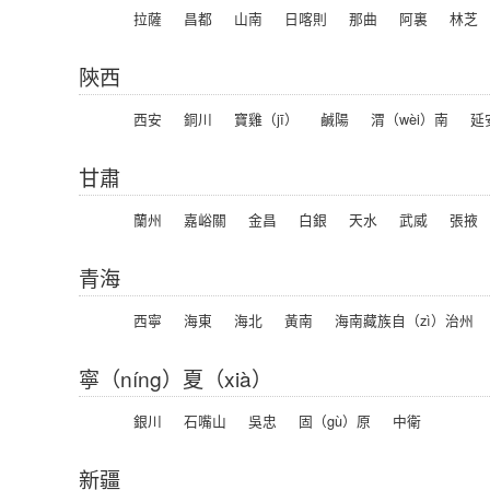
拉薩
昌都
山南
日喀則
那曲
阿裏
林芝
陝西
西安
銅川
寶雞（jī）
鹹陽
渭（wèi）南
延
甘肅
蘭州
嘉峪關
金昌
白銀
天水
武威
張掖
青海
西寧
海東
海北
黃南
海南藏族自（zì）治州
寧（níng）夏（xià）
銀川
石嘴山
吳忠
固（gù）原
中衛
新疆