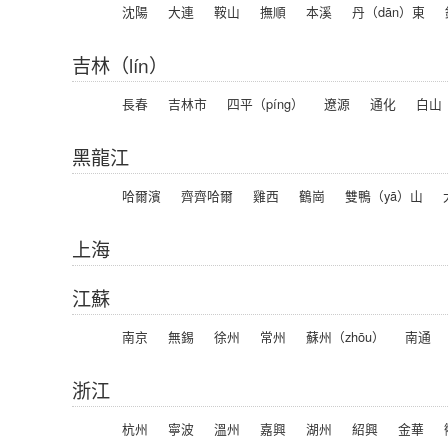
沈陽
大連
鞍山
撫順
本溪
丹（dān）東
吉林（lín）
長春
吉林市
四平（píng）
遼源
通化
白山
黑龍江
哈爾濱
齊齊哈爾
雞西
鶴崗
雙鴨（yā）山
上海
江蘇
南京
無錫
徐州
常州
蘇州（zhōu）
南通
浙江
杭州
寧波
溫州
嘉興
湖州
紹興
金華