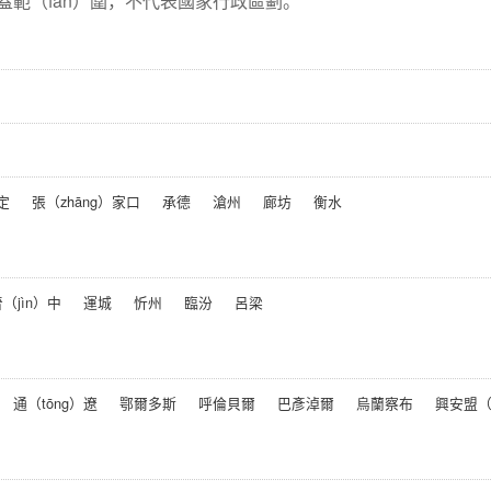
蓋範（fàn）圍，不代表國家行政區劃。
定
張（zhāng）家口
承德
滄州
廊坊
衡水
（jìn）中
運城
忻州
臨汾
呂梁
通（tōng）遼
鄂爾多斯
呼倫貝爾
巴彥淖爾
烏蘭察布
興安盟（