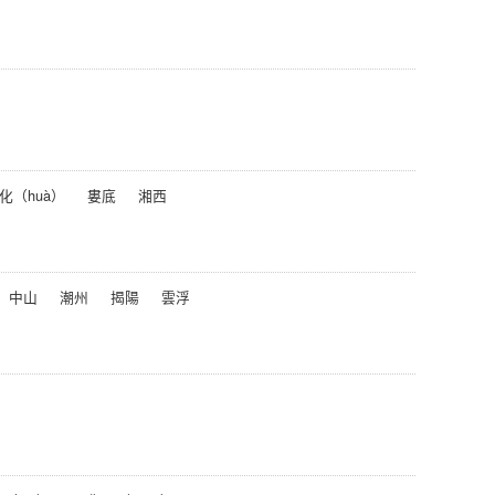
化（huà）
婁底
湘西
中山
潮州
揭陽
雲浮