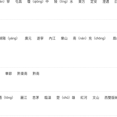
àn）寧
屯昌
瓊（qióng）中
陵（líng）水
東方
定安
澄邁
白
綿陽（yáng）
廣元
遂寧
內江
樂山
南（nán）充（chōng）
眉
畢節
黔東南
黔南
通（tōng）
麗江
思茅
臨滄
楚（chǔ）雄
紅河
文山
西雙版