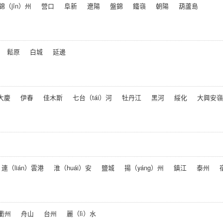
錦（jǐn）州
營口
阜新
遼陽
盤錦
鐵嶺
朝陽
葫蘆島
鬆原
白城
延邊
大慶
伊春
佳木斯
七台（tái）河
牡丹江
黑河
綏化
大興安嶺
連（lián）雲港
淮（huái）安
鹽城
揚（yáng）州
鎮江
泰州
衢州
舟山
台州
麗（lì）水