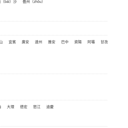
（bái）沙
儋州（zhōu）
山
宜賓
廣安
達州
雅安
巴中
資陽
阿壩
甘孜
納
大理
德宏
怒江
迪慶