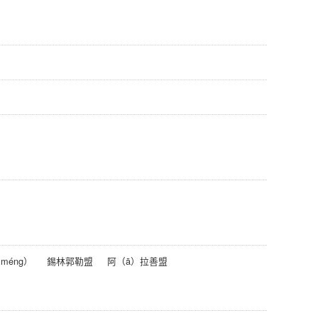
méng）
錫林郭勒盟
阿（ā）拉善盟