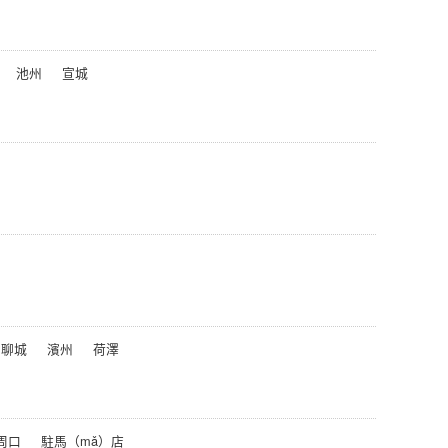
池州
宣城
聊城
濱州
荷澤
周口
駐馬（mǎ）店