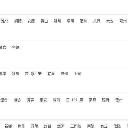
淮北
銅陵
安慶
黃山
滁州
阜陽
宿州
巢湖
六安
亳州
龍岩
寧德
鷹潭
贛州
吉（jí）安
宜春
撫州
上饒
煙台
濰坊
濟寧
泰安
威海
日（rì）照
萊蕪
臨沂
德州
新鄉
焦作
濮陽
許昌
漯河
三門峽
南陽
商丘
信陽