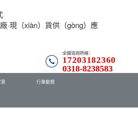
式
廠·現（xiàn）貨供（gòng）應
全國谘詢熱線：
17203182360
0318-8238583
實景
行業動態