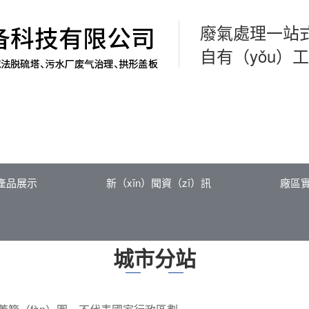
廢氣處理一站
自有（yǒu）工
產品展示
新（xīn）聞資（zī）訊
廠區
城市分站