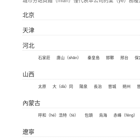
城市分站頁麵（miàn）僅代表本公司的業（yè）務覆
北京
天津
河北
石家莊
唐山（shān）
秦皇島
邯鄲
邢台
保
山西
太原
大（dà）同
陽泉
長治
晉城
朔州
晉
內蒙古
呼和（hé）浩特（tè）
包頭
烏海
赤峰（fēng）
遼寧