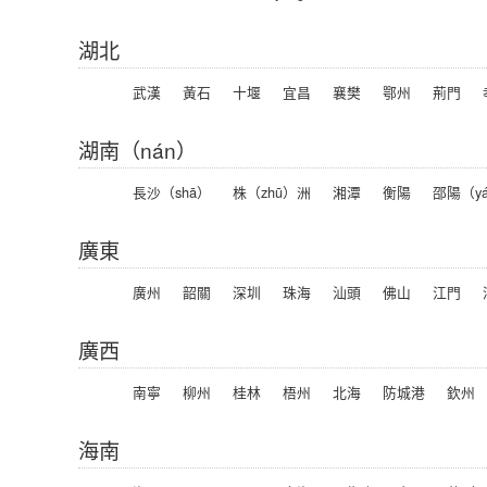
湖北
武漢
黃石
十堰
宜昌
襄樊
鄂州
荊門
湖南（nán）
長沙（shā）
株（zhū）洲
湘潭
衡陽
邵陽（yá
廣東
廣州
韶關
深圳
珠海
汕頭
佛山
江門
廣西
南寧
柳州
桂林
梧州
北海
防城港
欽州
海南