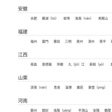
安徽
合肥
蕪湖（hú）
蚌埠
淮南（nán）
馬鞍山
福建
福州
廈門
莆田
三明
泉州
漳州
南平
江西
南昌
景德鎮
萍鄉
九（jiǔ）江
新餘（yú）
山東
濟南（nán）
青島
淄博
棗莊
東營（yíng）
河南
鄭州
開封
洛陽（yáng）
平頂山
安陽
鶴壁