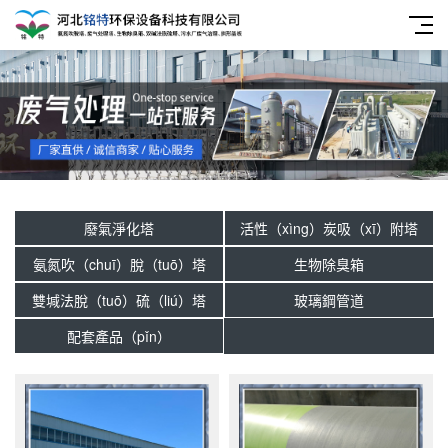
廢氣淨化塔
活性（xìng）炭吸（xī）附塔
氨氮吹（chuī）脫（tuō）塔
生物除臭箱
雙堿法脫（tuō）硫（liú）塔
玻璃鋼管道
配套產品（pǐn）