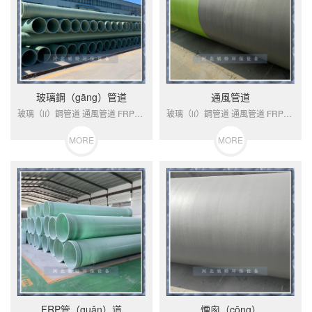
玻璃鋼（gāng）管道
通風管道
玻璃（lí）鋼管道 通風管道 FRP管（guǎn）道 煙囪 排放煙囪產品屬訂（dìng）製產品，以上報價為定金玻璃鋼概述玻璃鋼管道是一種輕質（zhì）、高（gāo）強、耐腐蝕的非金屬管（guǎn）道。它是具（jù）有樹脂基體重的玻璃纖維按（àn）工藝要求逐層（céng）纏繞在旋轉的芯模（mó）上。其...
玻璃（lí）鋼管道 通風管道 FRP管道 煙（yān）囪 排放（fàng）煙囪產品屬訂製產（chǎn）品，以上報價為定金玻璃鋼概述玻璃鋼（gāng）管道是一種輕（qīng）質（zhì）、高強、耐（nài）腐蝕的非金屬管道。它是具有樹脂基（jī）體重的（de）玻璃纖（xiān）維按工藝要（yào）求逐層纏繞在旋轉的芯模上。其...
MORE
MORE
FRP管（guǎn）道
煙囪（cōng）