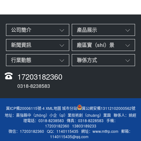
公司簡介
產品展示
新聞資訊
廠區實（shí）景
行業動態
聯係方式
17203182360
0318-8238583
冀ICP備20006115號-4
XML地圖
城市分站
冀公網安備13112102000562號
地址：棗強縣中（zhōng）小企（qǐ）業技術創（chuàng）業園 聯係人：姚經
理電話：0318-8238583 傳真：0318-8228583 手機：
17203182360 13803189233
微信：17203182360 QQ：1140115435 網址：www.mtfrp.com 郵箱：
1140115435@qq.com