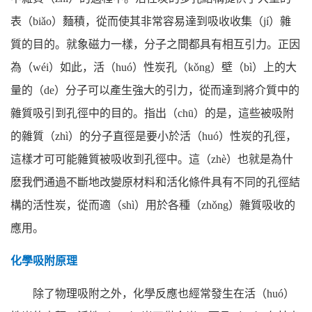
表（biǎo）麵積，從而使其非常容易達到吸收收集（jí）雜
質的目的。就象磁力一樣，分子之間都具有相互引力。正因
為（wéi）如此，活（huó）性炭孔（kǒng）壁（bì）上的大
量的（de）分子可以產生強大的引力，從而達到將介質中的
雜質吸引到孔徑中的目的。指出（chū）的是，這些被吸附
的雜質（zhì）的分子直徑是要小於活（huó）性炭的孔徑，
這樣才可可能雜質被吸收到孔徑中。這（zhè）也就是為什
麽我們通過不斷地改變原材料和活化條件具有不同的孔徑結
構的活性炭，從而適（shì）用於各種（zhǒng）雜質吸收的
應用。
化學吸附原理
除了物理吸附之外，化學反應也經常發生在活（huó）