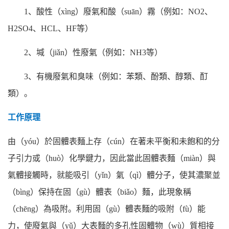
1
、酸性（xìng）廢氣和酸（suān）霧（例如：NO2、
H2SO4、HCL、HF等）
2
、堿（jiǎn）性廢氣（例如：NH3等）
3
、有機廢氣和臭味（例如：苯類、酚類、醇類、酊
類）。
工作原理
由（yóu）於固體表麵上存（cún）在著未平衡和未飽和的分
子引力或（huò）化學鍵力，因此當此固體表麵（miàn）與
氣體接觸時，就能吸引（yǐn）氣（qì）體分子，使其濃聚並
（bìng）保持在固（gù）體表（biǎo）麵，此現象稱
（chēng）為吸附。利用固（gù）體表麵的吸附（fù）能
力，使廢氣與（yǔ）大表麵的多孔性固體物（wù）質相接