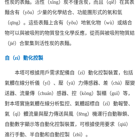
性炭的表麵。活性（xìng）炭不僅含炭，而且（qiě）在其表
麵含有（yǒu）少量的化學結合、功能團形式的氧和氫
（qīng）。這些表麵上含有（yǒu）地氧化物（wù）或絡合
物可以與被吸附的物質發生化學反應，從而與被吸附物質結
（jié）合聚集到活性炭的表麵。
自（zì）動化控製
本塔可根據用戶需求配備自（zì）動化控製裝置，包括
氣體在線分析儀（yí）、壓（yā）力傳感器、差（chà）壓變
送器、流量傳（chuán）感器、控（kòng）製櫃（guì）等，
對本塔實施氣體在線分析監控、氣體超標自（zì）動報警、
氣（qì）體流量與壓力傳送與風（fēng）機運行自動聯鎖、
自動數字顯示等自動化控製裝置，可根據使用要求（qiú）
進行手動、半自動和自動控製（zhì）。