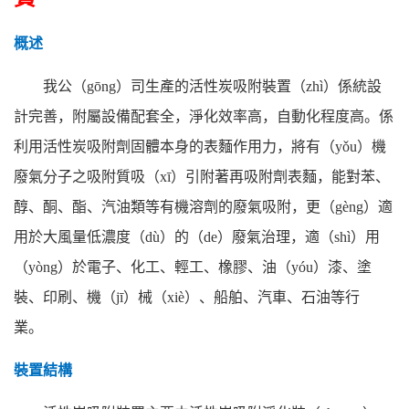
概述
我公（gōng）司生產的活性炭吸附裝置（zhì）係統設
計完善，附屬設備配套全，淨化效率高，自動化程度高。係
利用活性炭吸附劑固體本身的表麵作用力，將有（yǒu）機
廢氣分子之吸附質吸（xī）引附著再吸附劑表麵，能對苯、
醇、酮、酯、汽油類等有機溶劑的廢氣吸附，更（gèng）適
用於大風量低濃度（dù）的（de）廢氣治理，適（shì）用
（yòng）於電子、化工、輕工、橡膠、油（yóu）漆、塗
裝、印刷、機（jī）械（xiè）、船舶、汽車、石油等行
業。
裝置結構