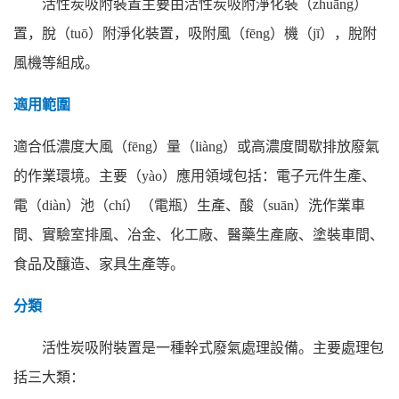
活性炭吸附裝置主要由活性炭吸附淨化裝（zhuāng）
置，脫（tuō）附淨化裝置，吸附風（fēng）機（jī），脫附
風機等組成。
適用範圍
適合低濃度大風（fēng）量（liàng）或高濃度間歇排放廢氣
的作業環境。主要（yào）應用領域包括：電子元件生產、
電（diàn）池（chí）（電瓶）生產、酸（suān）洗作業車
間、實驗室排風、冶金、化工廠、醫藥生產廠、塗裝車間、
食品及釀造、家具生產等。
分類
活性炭吸附裝置是一種幹式廢氣處理設備。主要處理包
括三大類：