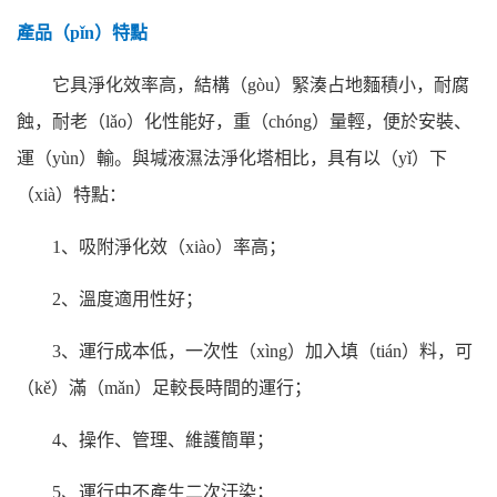
產品（pǐn）特點
它具淨化效率高，結構（gòu）緊湊占地麵積小，耐腐
蝕，耐老（lǎo）化性能好，重（chóng）量輕，便於安裝、
運（yùn）輸。與堿液濕法淨化塔相比，具有以（yǐ）下
（xià）特點：
1
、吸附淨化效（xiào）率高；
2
、溫度適用性好；
3
、運行成本低，一次性（xìng）加入填（tián）料，可
（kě）滿（mǎn）足較長時間的運行；
4
、操作、管理、維護簡單；
5
、運行中不產生二次汙染；