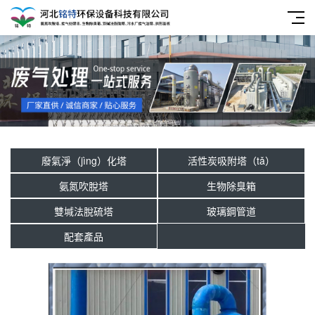
廢氣淨（jìng）化塔
活性炭吸附塔（tǎ）
氨氮吹脫塔
生物除臭箱
雙堿法脫硫塔
玻璃鋼管道
配套產品