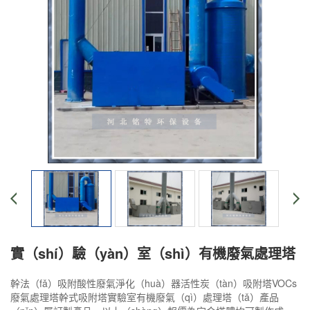
實（shí）驗（yàn）室（shì）有機廢氣處理塔
幹法（fǎ）吸附酸性廢氣淨化（huà）器活性炭（tàn）吸附塔VOCs
廢氣處理塔幹式吸附塔實驗室有機廢氣（qì）處理塔（tǎ）產品