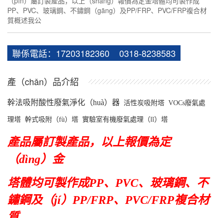
（pǐn）屬訂製產品，以上（shàng）報價為定金塔體均可製作成
PP、PVC、玻璃鋼、不鏽鋼（gāng）及PP/FRP、PVC/FRP複合材
質概述我公
聯係電話：17203182360 0318-8238583
產（chǎn）品介紹
幹法吸附酸性廢氣淨化（huà）器
活性炭吸附塔
VOCs
廢氣處
理塔
幹式吸附（fù）塔
實驗室有機
廢氣處理（lǐ）塔
產品屬訂製產品，以上報價為定
（dìng）金
塔體均可製作成PP、PVC、玻璃鋼、不
鏽鋼及（jí）PP/FRP、PVC/FRP複合材
質