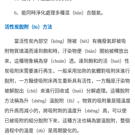
6
、能同時淨化處理多種混（hún）合酸氣。
活性炭脫附（fù）方法
當活性炭內部空（kōng）隙被（bèi）有機廢氣即被吸
附物質填滿而達到飽和時，汙染物便（biàn）開始被釋放出
來，這種現象稱為穿（chuān）透。達到飽和的活（huó）性
炭吸附床需要進行再生，一般采用加熱的氣體對吸附床進行
脫附，一方麵使吸附床再生重新具有活性，一方麵是汙染物
被解脫出（chū）來進行回收或（huò）分解處理。這種脫附
方法稱為升（shēng）溫脫附（fù）。物質的吸附量是隨溫度
的升高而減小的，將吸附劑的溫度升（shēng）高，可以使
已被吸附的組分脫附下來，這種方法也稱為變溫脫附，整個
過程中的溫度（dù）是周期變化的。