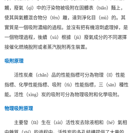
觸，廢氣（qì）中的汙染物被吸附在固體表（biǎo）麵上，
使其與氣體混合物分（fèn）離，達到淨化目（mù）的。其
實質是一個吸附濃縮的過程。並沒有把有機溶劑處理掉，是
一個物理過程，後續（xù）根據（jù）廢氣成分的不同選擇
接催化燃燒脫附或者蒸汽脫附再生裝置。
吸附原理
活性炭產（chǎn）品的性能指標可分為物理（lǐ）性能
指標、化學性能指標、吸附（fù）性能指標，三（sān）種性
能。活性（xìng）炭的吸附可分為物理吸附和化學吸附。
物理吸附原理
主要發（fā）生在（zài）活性炭去除液相和（hé）氣相
中雜質（zhì）的過程中。活性炭的多孔結構提供了大量的