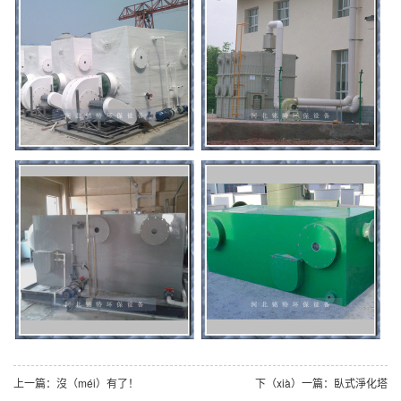
上一篇：沒（méi）有了！
下（xià）一篇：臥式淨化塔