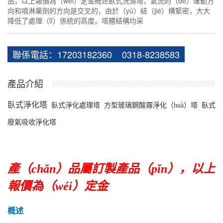
品，以上報價為（wéi）定金概述臥式洗滌塔，氣流的（de）運動方
向和噴淋藥劑的方向是交叉的，由於（yú）結（jié）構緊密，大大
降低了處理（lǐ）係統的高度。塔體結構均采
聯係電話：17203182360 0318-8238583
產品介紹
臥式淨化塔
臥式淨化處理塔
方型玻璃鋼酸霧淨化（huà）塔
臥式
廢氣吸收淨化塔
產（chǎn）品屬訂製產品（pǐn），以上
報價為（wéi）定金
概述