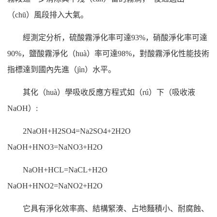
（chū）風段排入大氣。
經測定分析，硫酸霧淨化率可達93%，硝酸淨化率可達
90%，鹽酸霧淨化（huà）率可達98%，對酸霧淨化性能技術
指標達到國內先進（jìn）水平。
其化（huà）學吸收反應方程式如（rú）下（吸收液
NaOH）:
2NaOH+H2SO4=Na2SO4+2H2O
NaOH+HNO3=NaNO3+H2O
NaOH+HCL=NaCL+H2O
NaOH+HNO2=NaNO2+H2O
它具有淨化效率高、結構緊湊、占地麵積小、耐腐蝕、